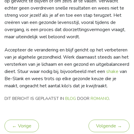
op gewicht te blijven of om zelfs af te vallen. Verwacht
echter geen overdreven snelle resultaten en wees niet te
streng voor jezelf als je af en toe een stap terugzet. Het
creëren van een gezonde levensstijl, vooral tijdens de
overgang, is een proces dat doorzettingsvermogen vraagt,
maar uiteindelijk wel beloond wordt.
Accepteer de verandering en blijf gericht op het verbeteren
van je algehele gezondheid. Werk daarnaast steeds aan het
versterken van je lichaam en een gezond en uitgebalanceerd
dieet. Stuur waar nodig bij, bijvoorbeeld met een
shake
van
Be-Slank en wees trots op elke gezonde keuze die je
maakt, ongeacht het aantal kilo’s dat je kwijtraakt.
DIT BERICHT IS GEPLAATST IN
BLOG
DOOR
ROMANO
.
← Vorige
Volgende →