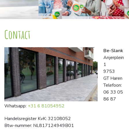
Contact
Be-Slank
Anjerplein
1
9753
GT Haren
Telefoon:
06 33 05
86 87
Whatsapp:
+31 6 81054952
Handelsregister KvK: 32108052
Btw-nummer: NL817124949B01