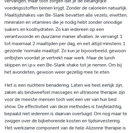
vervangen, maar toch zorgen dat je de belangrijke
voedingsstoffen binnen krijgt. Zonder de calorieën natuurlijk.
Maaltijdshakes van Be-Slank bevatten alle vezels, eiwitten,
mineralen en vitamines die je nodig hebt zonder onnodige
suikers en koolhydraten. Zo kan iedereen op een
verantwoorde en duurzame manier afvallen. Je vervangt 1
tot maximaal 2 maaltijden per dag, en eet altijd minstens 1
gezonde ‘normale maaltijd’. Zo kun je bijvoorbeeld, gewoon
ontbijten voordat je vertrekt naar werk. Maar de lunch
skippen en i.p.v. een Be-Slank shake tot je nemen. Om bij
het avondeten, gewoon weer gezellig mee te eten.
Het is een nuchtere benadering. Laten we heel eerlijk zijn,
zaken als bindweefsel massages en ultrasone therapie zijn
voor de meeste mensen toch wel een ver van hun bed
show. De effectiviteit van deze methodes is twijfelachtig,
bepaald niet iedereen is daarvan overtuigd. Om nog maar te
zwijgen over de bijbehorende kosten en tijdsinvestering.
Het werkzame component van de hele Alizonne therapie is