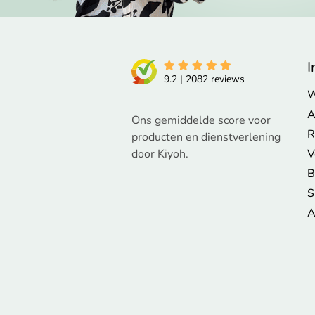
I
9.2
|
2082
reviews
W
A
Ons gemiddelde score voor
R
producten en dienstverlening
door Kiyoh.
V
B
S
A