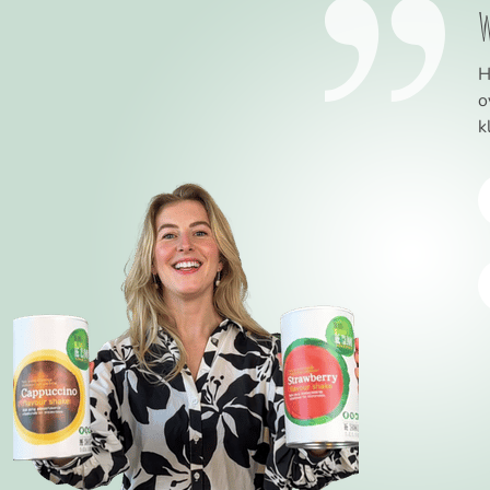
W
H
o
k