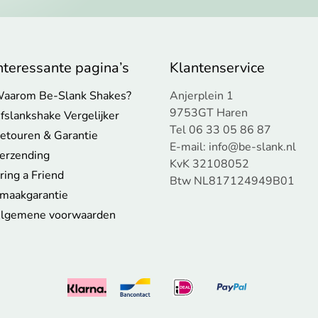
nteressante pagina’s
Klantenservice
aarom Be-Slank Shakes?
Anjerplein 1
9753GT Haren
fslankshake Vergelijker
Tel 06 33 05 86 87
etouren & Garantie
E-mail:
info@be-slank.nl
erzending
KvK 32108052
ring a Friend
Btw NL817124949B01
maakgarantie
lgemene voorwaarden