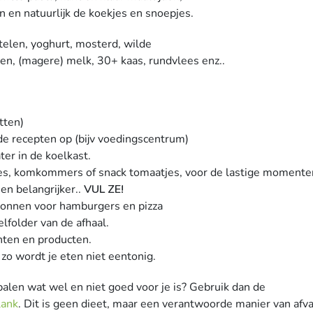
 en natuurlijk de koekjes en snoepjes.
elen, yoghurt, mosterd, wilde
noten, (magere) melk, 30+ kaas, rundvlees enz..
tten)
de recepten op (bijv voedingscentrum)
ter in de koelkast.
jes, komkommers of snack tomaatjes, voor de lastige momenten 
 en belangrijker..
VUL ZE!
bonnen voor hamburgers en pizza
lfolder van de afhaal.
nten en producten.
 zo wordt je eten niet eentonig.
palen wat wel en niet goed voor je is? Gebruik dan de
lank
. Dit is geen dieet, maar een verantwoorde manier van afva