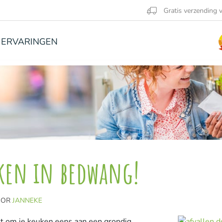
Gratis verzending v
ERVARINGEN
ken in bedwang!
OOR
JANNEKE
nt om je keuken eens aan een grondig