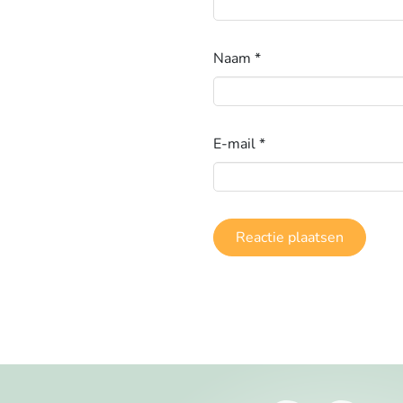
Naam
*
E-mail
*