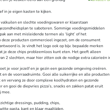
 in je eigen kasten te kijken.
 valkuilen en slechte voedingswaren er klaarstaan
 gezondheidsplan te saboteren. Sommige voedingsmiddelen
ak aan met misleidende termen als ‘light’ of het
zijn deze producten commercieel ingezet, om de consument
antwoord is. Je vindt het logo ook op bijv. bepaalde merken
dat je deze chips probleemloos kunt eten. Het geeft alleen
an 2 slechten, maar hier zitten ook de nodige extra calorieën i
oet je voor jezelf en je gezin een gezonde omgeving creëren.
en de voorraadruimte. Gooi alle suikerrijke en alle producten
 en vervang ze door complexe koolhydraten en gezonde
zer en gooi de diepvries pizza’s, snacks en zakken patat eruit
j mee.
ichtige dressings, pudding, chips,
witte pasta, kant en klaar maaltijden,