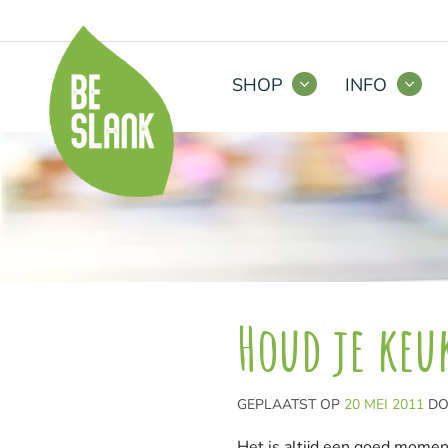
SHOP
INFO
Houd je keu
GEPLAATST OP
20 MEI 2011
D
Het is altijd een goed mome