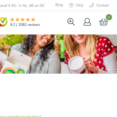
Blog
FAQ
Contact
anaf € 65,- in NL, BE en DE
0
9.2
|
2082
reviews