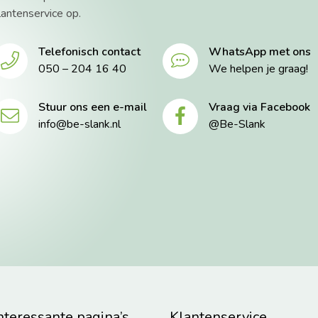
lantenservice op.
Telefonisch contact
WhatsApp met ons
050 – 204 16 40
We helpen je graag!
Stuur ons een e-mail
Vraag via Facebook
info@be-slank.nl
@Be-Slank
nteressante pagina’s
Klantenservice