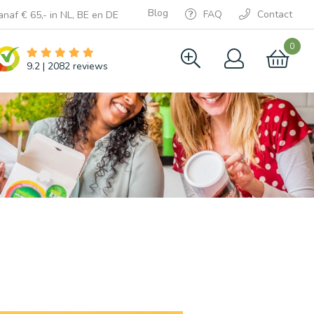
Blog
FAQ
Contact
anaf € 65,- in NL, BE en DE
0
9.2
|
2082
reviews