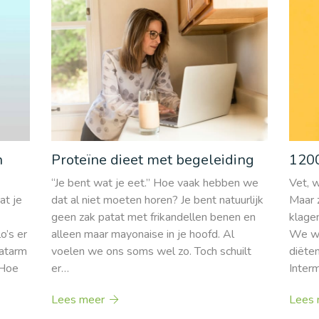
h
1200
Proteïne dieet met begeleiding
Vet, w
“Je bent wat je eet.” Hoe vaak hebben we
at je
Maar 
dat al niet moeten horen? Je bent natuurlijk
klage
geen zak patat met frikandellen benen en
o’s er
We wo
alleen maar mayonaise in je hoofd. Al
aatarm
diëte
voelen we ons soms wel zo. Toch schuilt
 Hoe
Interm
er…
Lees 
Lees meer