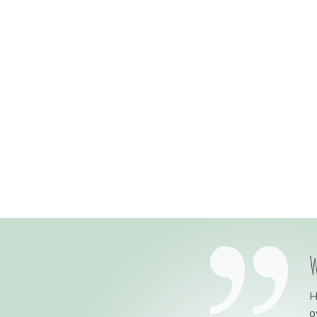
Berichten
paginering
W
H
o