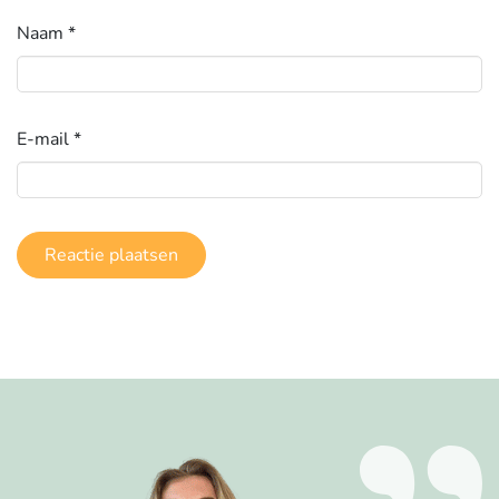
Naam
*
E-mail
*