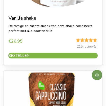
Vanilla shake
De romige en zachte smaak van deze shake combineert
perfect met alle soorten fruit
€
26,95
Gewaardeerd
215 review(s)
4.70
uit 5
BESTELLEN