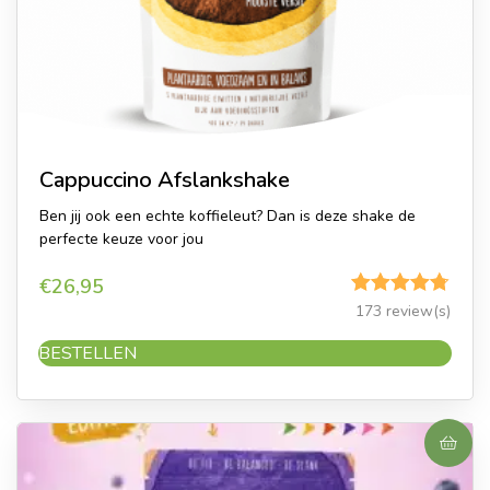
Cappuccino Afslankshake
Ben jij ook een echte koffieleut? Dan is deze shake de
perfecte keuze voor jou
€
26,95
Gewaardeerd
173 review(s)
4.75
uit 5
BESTELLEN