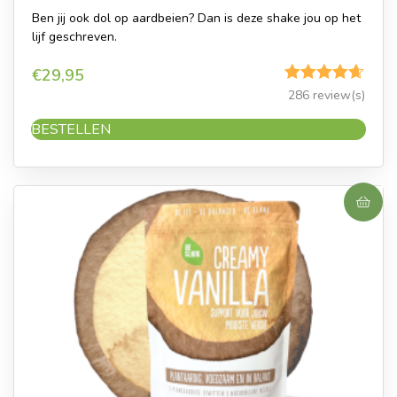
Ben jij ook dol op aardbeien? Dan is deze shake jou op het
lijf geschreven.
€
29,95
Gewaardeerd
286 review(s)
4.62
uit 5
BESTELLEN