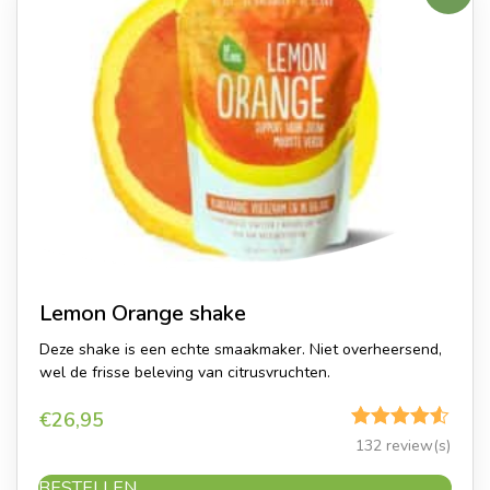
Lemon Orange shake
Deze shake is een echte smaakmaker. Niet overheersend,
wel de frisse beleving van citrusvruchten.
€
26,95
Gewaardeerd
132 review(s)
4.50
uit 5
BESTELLEN