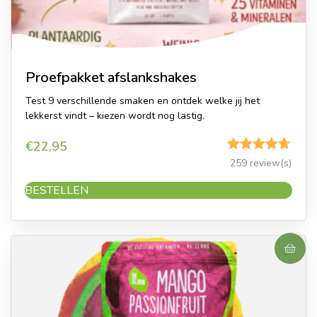
Proefpakket afslankshakes
Test 9 verschillende smaken en ontdek welke jij het
lekkerst vindt – kiezen wordt nog lastig.
€
22,95
Gewaardeerd
259 review(s)
4.65
uit 5
BESTELLEN