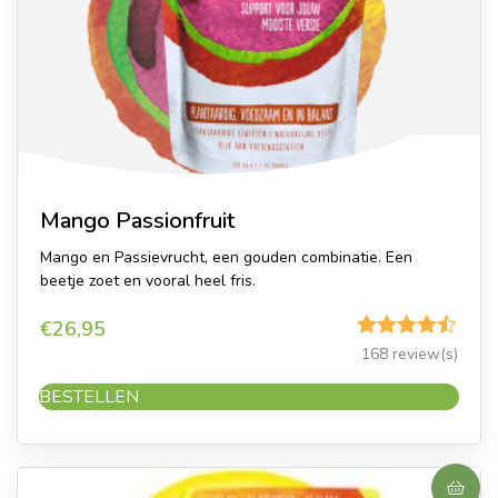
Mango Passionfruit
Mango en Passievrucht, een gouden combinatie. Een
beetje zoet en vooral heel fris.
€
26,95
Gewaardeerd
168 review(s)
4.46
uit 5
BESTELLEN