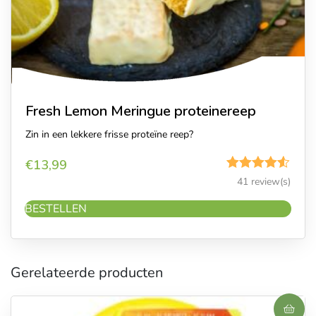
Fresh Lemon Meringue proteinereep
Zin in een lekkere frisse proteïne reep?
€
13,99
Gewaardeerd
41 review(s)
4.49
uit 5
BESTELLEN
Gerelateerde producten