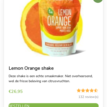
Lemon Orange shake
Deze shake is een echte smaakmaker. Niet overheersend,
wel de frisse beleving van citrusvruchten.
€
26,95
Gewaardeerd
132 review(s)
4.50
uit 5
BESTELLEN