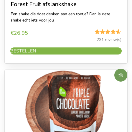
Forest Fruit afslankshake
Een shake die doet denken aan een toetje? Dan is deze
shake echt iets voor jou
€
26,95
Gewaardeerd
231 review(s)
4.50
uit 5
BESTELLEN