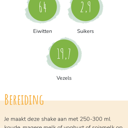
64
2,9
Eiwitten
Suikers
19,7
Vezels
Bereiding
Je maakt deze shake aan met 250-300 ml
koude, magere melk of yoghurt of sojamelk op