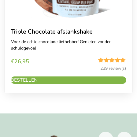
Triple Chocolate afslankshake
Voor de echte chocolade liefhebber! Genieten zonder
schuldgevoel
€
26,95
Gewaardeerd
239 review(s)
4.62
uit 5
BESTELLEN