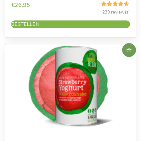
€
26,95
Gewaardeerd
239 review(s)
4.62
uit 5
BESTELLEN