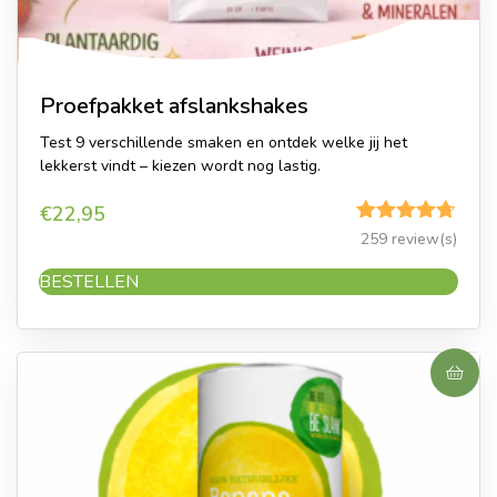
Proefpakket afslankshakes
Test 9 verschillende smaken en ontdek welke jij het
lekkerst vindt – kiezen wordt nog lastig.
€
22,95
Gewaardeerd
259 review(s)
4.65
uit 5
BESTELLEN