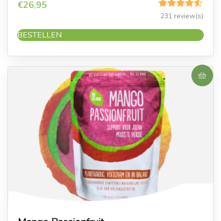
€
26,95
Gewaardeerd
231 review(s)
4.50
uit 5
BESTELLEN