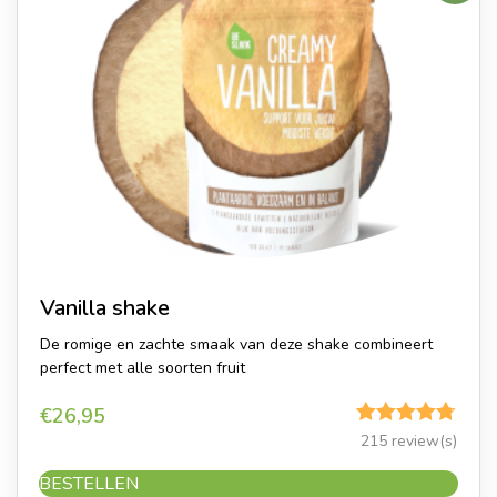
Vanilla shake
De romige en zachte smaak van deze shake combineert
perfect met alle soorten fruit
€
26,95
Gewaardeerd
215 review(s)
4.70
uit 5
BESTELLEN