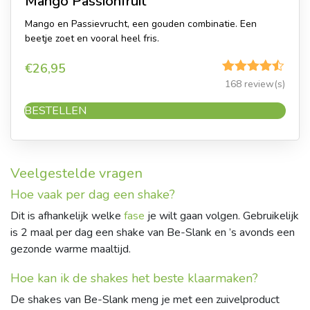
Mango Passionfruit
Mango en Passievrucht, een gouden combinatie. Een
beetje zoet en vooral heel fris.
€
26,95
Gewaardeerd
168 review(s)
4.46
uit 5
BESTELLEN
Veelgestelde vragen
Hoe vaak per dag een shake?
Dit is afhankelijk welke
fase
je wilt gaan volgen. Gebruikelijk
is 2 maal per dag een shake van Be-Slank en ’s avonds een
gezonde warme maaltijd.
Hoe kan ik de shakes het beste klaarmaken?
De shakes van Be-Slank meng je met een zuivelproduct