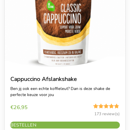
Cappuccino Afslankshake
Ben jij ook een echte koffieleut? Dan is deze shake de
perfecte keuze voor jou
€
26,95
Gewaardeerd
173 review(s)
4.75
uit 5
BESTELLEN