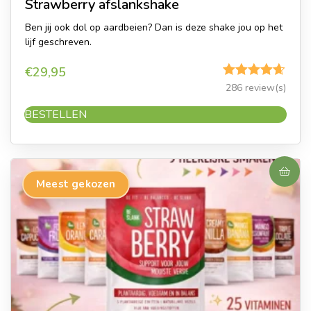
Strawberry afslankshake
Ben jij ook dol op aardbeien? Dan is deze shake jou op het
lijf geschreven.
€
29,95
Gewaardeerd
286 review(s)
4.62
uit 5
BESTELLEN
Meest gekozen