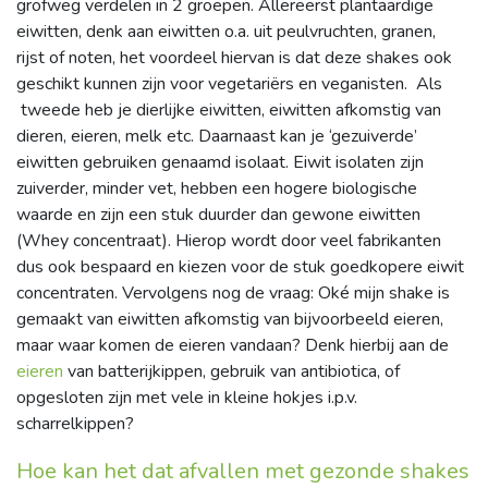
grofweg verdelen in 2 groepen. Allereerst plantaardige
eiwitten, denk aan eiwitten o.a. uit peulvruchten, granen,
rijst of noten, het voordeel hiervan is dat deze shakes ook
geschikt kunnen zijn voor vegetariërs en veganisten. Als
tweede heb je dierlijke eiwitten, eiwitten afkomstig van
dieren, eieren, melk etc. Daarnaast kan je ‘gezuiverde’
eiwitten gebruiken genaamd isolaat. Eiwit isolaten zijn
zuiverder, minder vet, hebben een hogere biologische
waarde en zijn een stuk duurder dan gewone eiwitten
(Whey concentraat). Hierop wordt door veel fabrikanten
dus ook bespaard en kiezen voor de stuk goedkopere eiwit
concentraten. Vervolgens nog de vraag: Oké mijn shake is
gemaakt van eiwitten afkomstig van bijvoorbeeld eieren,
maar waar komen de eieren vandaan? Denk hierbij aan de
eieren
van batterijkippen, gebruik van antibiotica, of
opgesloten zijn met vele in kleine hokjes i.p.v.
scharrelkippen?
Hoe kan het dat afvallen met gezonde shakes