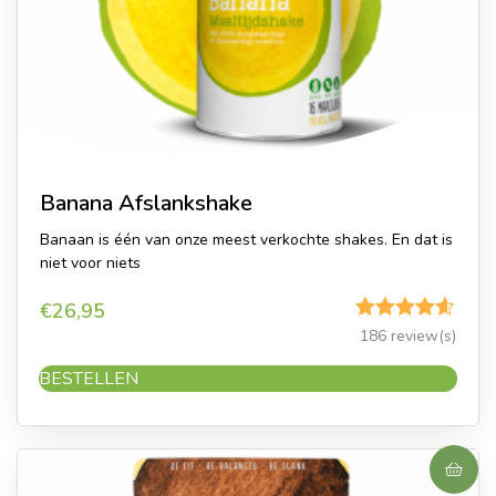
Banana Afslankshake
Banaan is één van onze meest verkochte shakes. En dat is
niet voor niets
€
26,95
Gewaardeerd
186 review(s)
4.57
uit 5
BESTELLEN