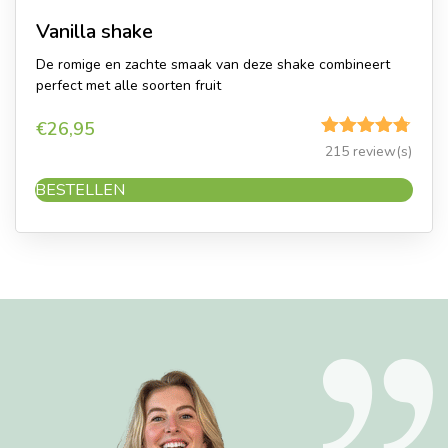
Vanilla shake
De romige en zachte smaak van deze shake combineert
perfect met alle soorten fruit
€
26,95
Gewaardeerd
215 review(s)
4.70
uit 5
BESTELLEN