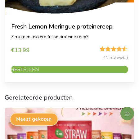
Fresh Lemon Meringue proteinereep
Zin in een lekkere frisse proteïne reep?
€
13,99
Gewaardeerd
41 review(s)
4.49
uit 5
BESTELLEN
Gerelateerde producten
Meest gekozen