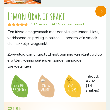
Lemon Orange shake
132
review
·
Al 15 jaar vertrouwd
Gewaardeerd
132
Een frisse orangesmaak met een vleugje lemon. Licht,
4.50
op 5
verfrissend en prettig in balans — precies zo’n smaak
gebaseerd
op
die makkelijk wegdrinkt.
klantbeoordelingen
Zorgvuldig samengesteld met een mix van plantaardige
eiwitten, weinig suikers en zonder onnodige
toevoegingen.
Inhoud:
420g
(14
shakes)
€
26,95