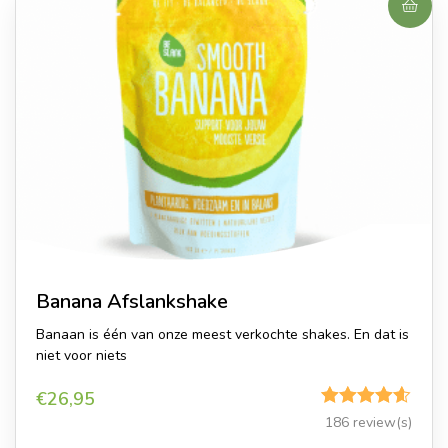
Banana Afslankshake
Banaan is één van onze meest verkochte shakes. En dat is
niet voor niets
€
26,95
Gewaardeerd
186 review(s)
4.57