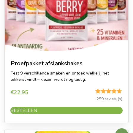
Proefpakket afslankshakes
Test 9 verschillende smaken en ontdek welke jij het
lekkerst vindt – kiezen wordt nog lastig.
€
22,95
Gewaardeerd
259 review(s)
4.65
uit 5
BESTELLEN