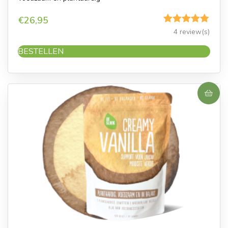
€
26,95
Gewaardeerd
4 review(s)
5.00
uit 5
BESTELLEN