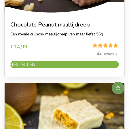
Chocolate Peanut maaltijdreep
Een royale crunchy maaltijdreep van maar liefst 56g
€
14,99
Gewaardeerd
82 review(s)
4.72
uit 5
BESTELLEN