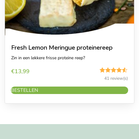
Fresh Lemon Meringue proteinereep
Zin in een lekkere frisse proteïne reep?
€
13,99
Gewaardeerd
41 review(s)
4.49
uit 5
BESTELLEN