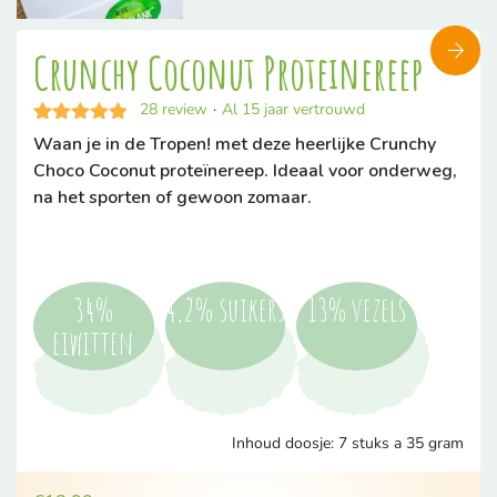
Crunchy Coconut Proteinereep
28
review
·
Al 15 jaar vertrouwd
Gewaardeerd
28
Waan je in de Tropen! met deze heerlijke Crunchy
4.89
op 5
Choco Coconut proteïnereep. Ideaal voor onderweg,
gebaseerd
op
na het sporten of gewoon zomaar.
klantbeoordelingen
34%
4,2% suikers
13% vezels
eiwitten
Inhoud doosje: 7 stuks a 35 gram