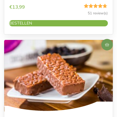
€
13,99
Gewaardeerd
51 review(s)
4.69
uit 5
BESTELLEN