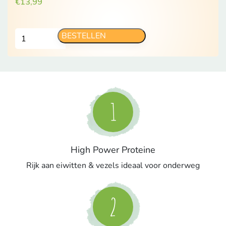
€
13,99
Crunchy
BESTELLEN
Coconut
Proteinereep
aantal
1
High Power Proteine
Rijk aan eiwitten & vezels ideaal voor onderweg
2