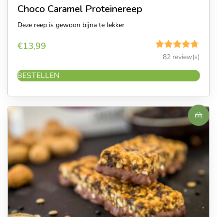
Choco Caramel Proteinereep
Deze reep is gewoon bijna te lekker
€
13,99
Gewaardeerd
82 review(s)
4.73
uit 5
BESTELLEN